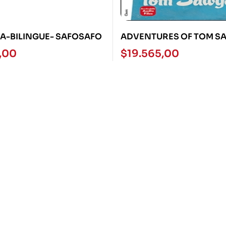
A-BILINGUE- SAFOSAFO
ADVENTURES OF TOM SA
TEEN HUB READERS 2 (A
,00
$
19.565,00