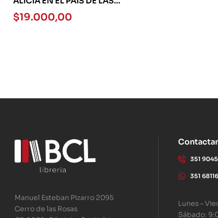
ALICIA EN EL PAIS DE LAS
MARAVILLAS – GRUPAL-
$
19.000,00
Contacta
351 904
351 6811
Manuel Esteban Pizarro 2095
Lunes – Vie
Cerro de las Rosas
Sábado: 9: