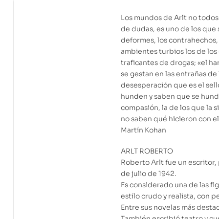
Los mundos de Arlt no todos 
de dudas, es uno de los que 
deformes, los contrahechos, l
ambientes turbios los de los 
traficantes de drogas; «el h
se gestan en las entrañas de 
desesperación que es el sell
hunden y saben que se hunden
compasión, la de los que la s
no saben qué hicieron con ell
Martín Kohan
ARLT ROBERTO
Roberto Arlt fue un escritor,
de julio de 1942.
Es considerado una de las fig
estilo crudo y realista, con p
Entre sus novelas más destaca
También escribió teatro y cu