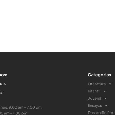
nos:
Categorías
Literatura
5016
Infantil
641
Juvenil
Ensayos
rnes: 9:00 am – 7:00 pm
Desarrollo Per
00 am – 1:00 pm