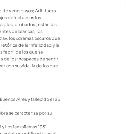
de veras suyos; Arlt, fuera
ajes defectuosos los
os, los jorobados , están los
tantes de blancas, los
cia», los «dramas oscuros que
etórica de la infelicidad y la
 febril de los que se
a de los incapaces de sentir
er con su vida, la de los que
Buenos Aires y fallecido el 26
obra se caracteriza por su
y Los lanzallamas 1931 .
e crónicas publicadas en el