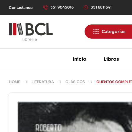
351 9045016
351 6811641
Contactanos:
Categorías
Inicio
Libros
HOME
LITERATURA
CLÁSICOS
CUENTOS COMPLET