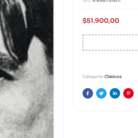
SKU:
9789507319211
$
51.900,00
Categoría:
Clásicos
Facebook
Twitter
Linkedin
Pint