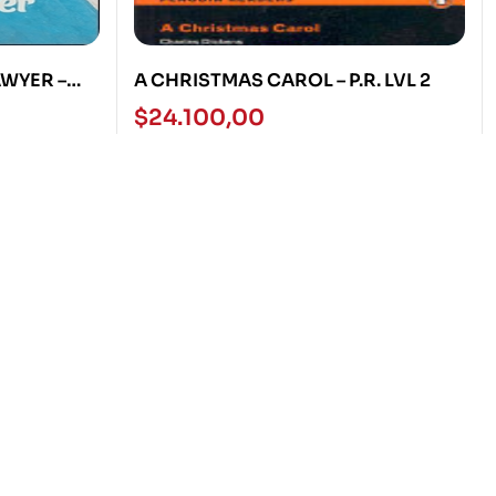
WYER –
A CHRISTMAS CAROL – P.R. LVL 2
2
$
24.100,00