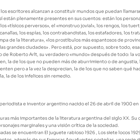
los escritores alcanzan a constituir mundos que puedan llamarse 
sí están plenamente presentes en sus cuentos: están los person
os «tísicos perversos», el «monstruo jovial», los rengos, los tuert
canallas, los espías, los contrabandistas, los estafadores, los tra
ampa de la literatura», «los prostíbulos más espantosos de provin
las grandes ciudades» . Pero está, por supuesto, sobre todo, esa r
o de Roberto Arlt, su verdadero «mundo» después de todo: la voz
, la de los que no pueden más de aburrimiento o de angustia, l
ienten pero a la vez la desprecian, la de los que no saben qué hac
a, la de los infelices sin remedio.
 periodista e inventor argentino nacido el 26 de abril de 1900 en 
uras más importantes de la literatura argentina del siglo XX. Su 
ersonajes marginales y una visión crítica de la sociedad.
das se encuentran El juguete rabioso 1926 , Los siete locos 1929 
entos, además de sus famosas Aguafuertes porteñas, una serie d