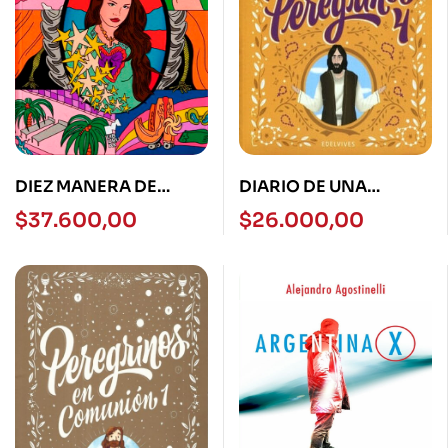
DIEZ MANERA DE
DIARIO DE UNA
AMAR A LANA DEL REY
REVELACION 4 –
$
37.600,00
$
26.000,00
UNA INVESTI
PEREGRINOS