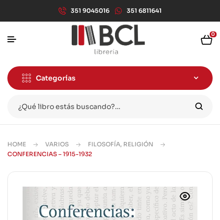
351 9045016
351 6811641
0
Categorías
HOME
VARIOS
FILOSOFÍA, RELIGIÓN
CONFERENCIAS – 1915-1932