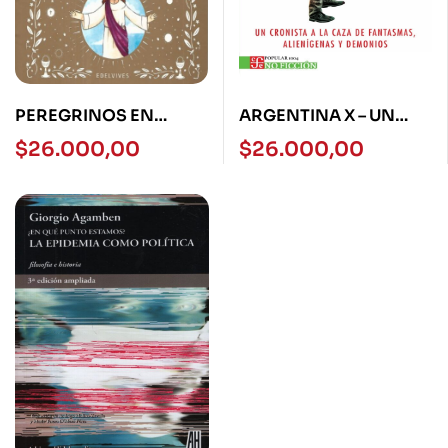
PEREGRINOS EN
ARGENTINA X – UN
COMUNION –
CRONISTA A LA CAZA
$
26.000,00
$
26.000,00
PEREGRINOS
DE FANTASMAS,
EDELVIVES