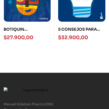
BOTIQUIN
5 CONSEJOS PARA
EMOCIONAL PARA
POTENCIAR LA
$
27.900,00
$
32.900,00
HUMANOS Y
INTELIGENCIA
SUPERHEROES
Manuel Esteban Pizarro 2095