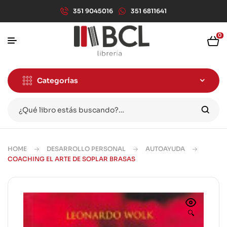
351 9045016
351 6811641
0
Categorías
HOME
DESARROLLO PERSONAL
AUTOAYUDA
COACHING EL ARTE DE SOPLAR BRASAS
🔍