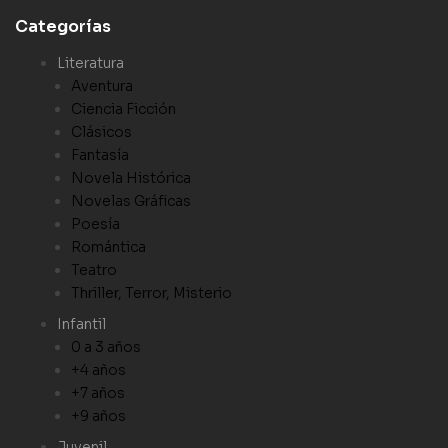
Categorías
Literatura
Aventura
Ciencia Ficción
Clásicos
Fantasía
Novela Histórica
Novelas Gráficas
Poesía
Romántica
Teatro
Thriller, Terror, Misterio
Infantil
0 a 3 años
+4 años
+7 años
+9 años
Juvenil