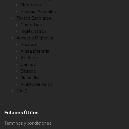
Negocios
Plantas, Animales
Textos Escolares
Castellano
Inglés, Otros
Accesos Digitales
Pearson
Aldea Literaria
Azulejos
Cantaro
Estrada
Macmillan
Puerto de Palos
SALE
Enlaces Útiles
Términos y condiciones