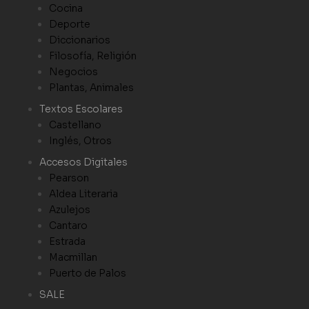
Cocina
Deporte
Diccionarios
Filosofía, Religión
Negocios
Plantas, Animales
Textos Escolares
Castellano
Inglés, Otros
Accesos Digitales
Pearson
Aldea Literaria
Azulejos
Cantaro
Estrada
Macmillan
Puerto de Palos
SALE