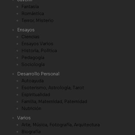
Fantasía
Romántica
Terror, Misterio
Ensayos
Ciencias
Ensayos Varios
Historia, Política
Pedagogía
Sociología
Desarrollo Personal
Autoayuda
Esoterismo, Astrología, Tarot
Espiritualidad
Familia, Maternidad, Paternidad
Nutrición
Varios
Arte, Música, Fotografía, Arquitectura
Biografía