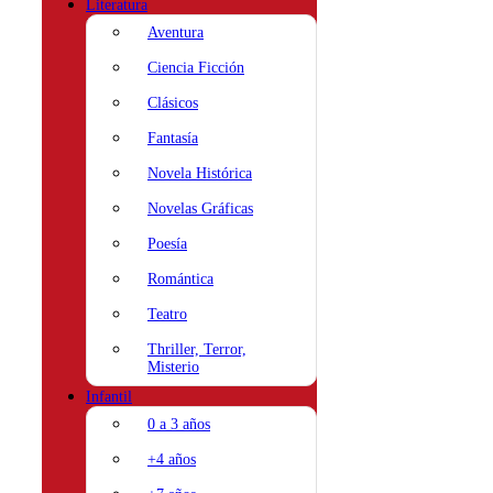
Literatura
Aventura
Ciencia Ficción
Clásicos
Fantasía
Novela Histórica
Novelas Gráficas
Poesía
Romántica
Teatro
Thriller, Terror,
Misterio
Infantil
0 a 3 años
+4 años