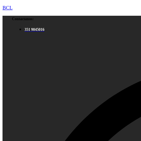
BCL
Contactanos:
351 9045016