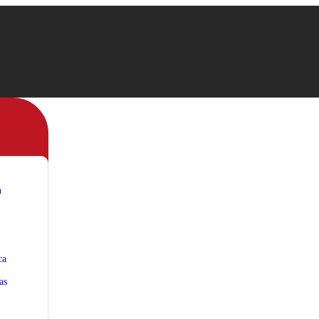
n
ca
as