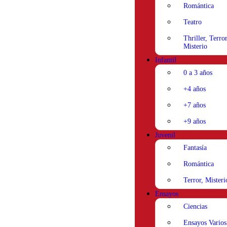
Romántica
Teatro
Thriller, Terror
Misterio
Infantil
0 a 3 años
+4 años
+7 años
+9 años
Juvenil
Fantasía
Romántica
Terror, Misteri
Ensayos
Ciencias
Ensayos Varios