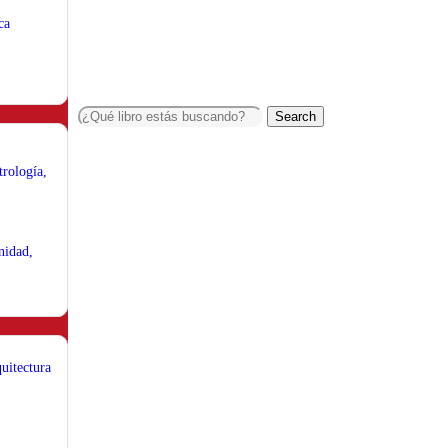
ca
Search
trología,
nidad,
uitectura