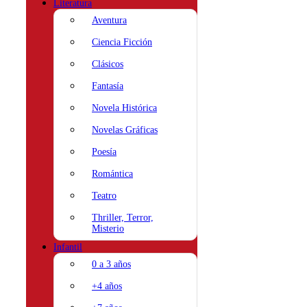
Literatura
Aventura
Ciencia Ficción
Clásicos
Fantasía
Novela Histórica
Novelas Gráficas
Poesía
Romántica
Teatro
Thriller, Terror,
Misterio
Infantil
0 a 3 años
+4 años