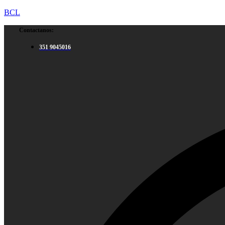
BCL
Contactanos:
351 9045016