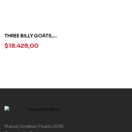
THREE BILLY GOATS,
THE – USBORNE
$
18.428,00
READERS STARTER
Manuel Esteban Pizarro 2095