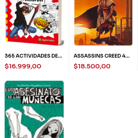
365 ACTIVIDADES DE
ASSASSINS CREED 4
MANGA
HAWK
$
16.999,00
$
18.500,00