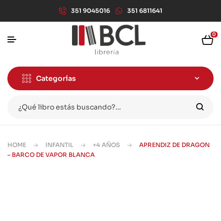
351 9045016
351 6811641
0
Categorías
HOME
INFANTIL
+4 AÑOS
APRENDIZ DE DRAGON
– BARCO DE VAPOR BLANCA