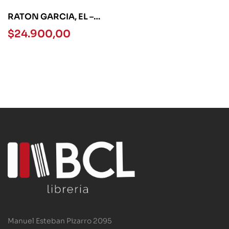
RATON GARCIA, EL –
LOQUELEO VERDE
$
24.900,00
Manuel Esteban Pizarro 2095