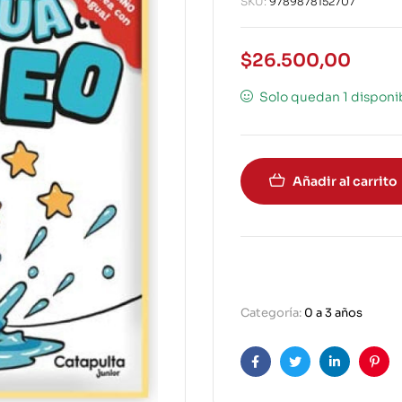
SKU:
9789878152707
$
26.500,00
Solo quedan 1 disponi
Añadir al carrito
Categoría:
0 a 3 años
Facebook
Twitter
Linkedin
Pint