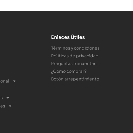
Enlaces Útiles
Términos y condiciones
Políticas de privacidad
Preguntas frecuentes
¿Cómo comprar?
Botón arrepentimiento
sonal
es
les