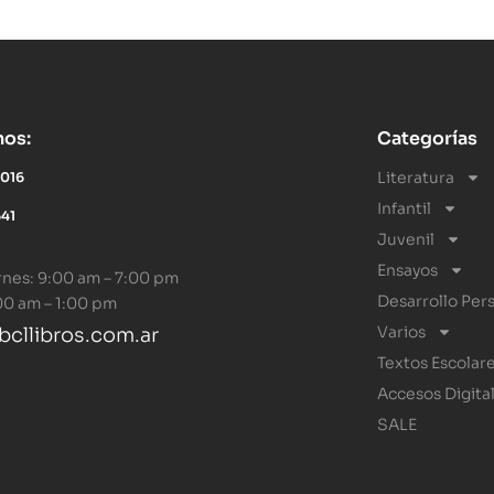
nos:
Categorías
Literatura
5016
Infantil
641
Juvenil
Ensayos
rnes: 9:00 am – 7:00 pm
Desarrollo Per
00 am – 1:00 pm
Varios
cllibros.com.ar
Textos Escolar
Accesos Digita
SALE