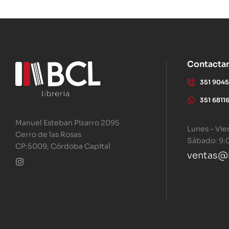
Contacta
351 904
351 6811
Manuel Esteban Pizarro 2095
Lunes – Vie
Cerro de las Rosas
Sábado: 9:
CP:5009, Córdoba Capital
ventas@b