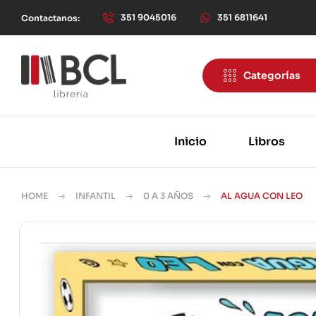
351 9045016
351 6811641
Contactanos:
Categorías
Inicio
Libros
HOME
INFANTIL
0 A 3 AÑOS
AL AGUA CON LEO