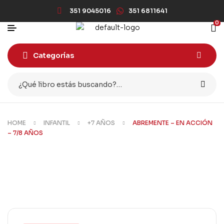
351 9045016
351 6811641
0
Categorías
HOME
INFANTIL
+7 AÑOS
ABREMENTE – EN ACCIÓN
– 7/8 AÑOS