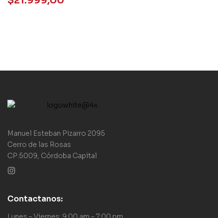
$
21.999,00
NOMAS
Manuel Esteban Pizarro 2095
Cerro de las Rosas
CP:5009, Córdoba Capital
Contactanos:
Lunes – Viernes: 9:00 am – 7:00 pm