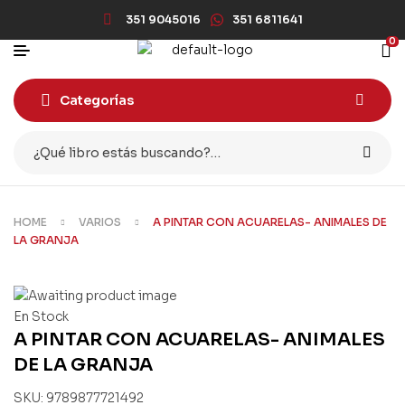
351 9045016
351 6811641
0
Categorías
HOME
VARIOS
A PINTAR CON ACUARELAS- ANIMALES DE
LA GRANJA
En Stock
A PINTAR CON ACUARELAS- ANIMALES
DE LA GRANJA
SKU:
9789877721492