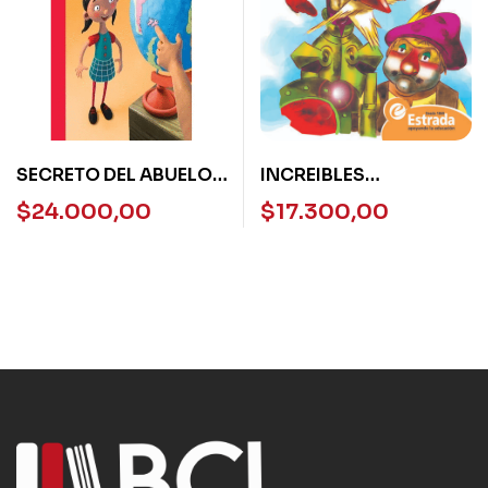
SECRETO DEL ABUELO,
INCREIBLES
EL – TORREO ROJA
AVENTURAS DE DON
$
24.000,00
$
17.300,00
QUIJOTE Y – AZULEJOS
N