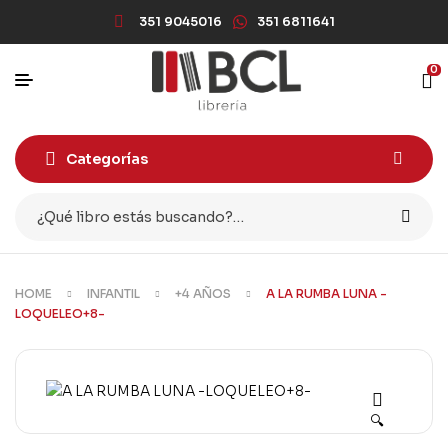
351 9045016
351 6811641
0
Categorías
HOME
INFANTIL
+4 AÑOS
A LA RUMBA LUNA -
LOQUELEO+8-
🔍