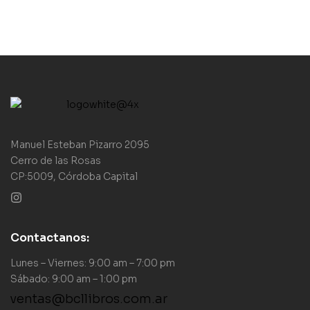
Manuel Esteban Pizarro 2095
Cerro de las Rosas
CP:5009, Córdoba Capital
Contactanos:
Lunes – Viernes: 9:00 am – 7:00 pm
Sábado: 9:00 am – 1:00 pm
ventas@bcllibros.com.ar