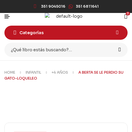
351 9045016
351 6811641
0
Categorías
HOME
INFANTIL
+4 AÑOS
A BERTA SE LE PERDIO SU
GATO-LOQUELEO